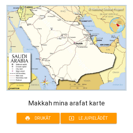
Makkah mina arafat karte
print
system_update_alt
DRUKĀT
LEJUPIELĀDĒT