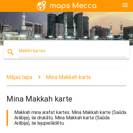
menu
search
Meklēt kartes
Mājas lapa
Mina Makkah karte
Mina Makkah karte
Makkah mina arafat kartes. Mina Makkah karte (Saūda
Arābija), lai drukātu. Mina Makkah karte (Saūda
Arābija), lai lejupielādētu.