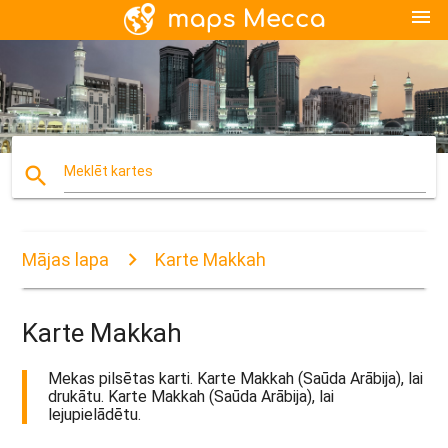
menu
search
Meklēt kartes
Mājas lapa
Karte Makkah
Karte Makkah
Mekas pilsētas karti. Karte Makkah (Saūda Arābija), lai
drukātu. Karte Makkah (Saūda Arābija), lai
lejupielādētu.