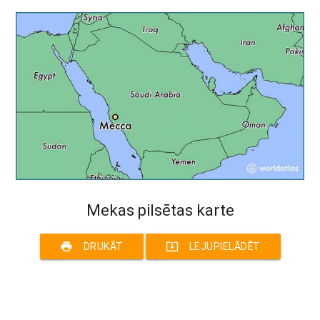
Mekas pilsētas karte
print
system_update_alt
DRUKĀT
LEJUPIELĀDĒT