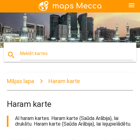
menu
search
Meklēt kartes
Mājas lapa
Haram karte
Haram karte
Al haram kartes. Haram karte (Saūda Arābija), lai
drukātu. Haram karte (Saūda Arābija), lai lejupielādētu.