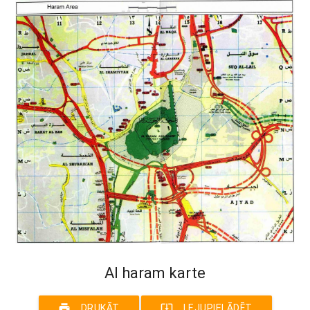
Al haram karte
print
system_update_alt
DRUKĀT
LEJUPIELĀDĒT