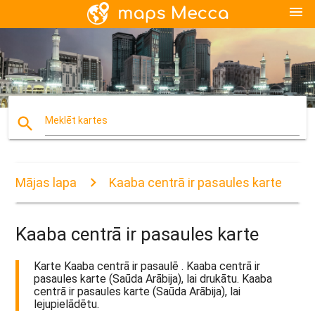
menu
search
Meklēt kartes
Mājas lapa
Kaaba centrā ir pasaules karte
Kaaba centrā ir pasaules karte
Karte Kaaba centrā ir pasaulē . Kaaba centrā ir
pasaules karte (Saūda Arābija), lai drukātu. Kaaba
centrā ir pasaules karte (Saūda Arābija), lai
lejupielādētu.